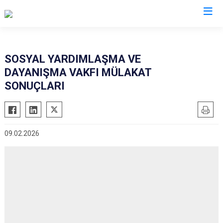
Manisa
SOSYAL YARDIMLAŞMA VE
DAYANIŞMA VAKFI MÜLAKAT
Ahmetli
Salihli
SONUÇLARI
Akhisar
Sarıgöl
Alaşehir
Saruhanlı
Demirci
Selendi
09.02.2026
Gölmarmara
Soma
Gördes
Turgutlu
Kırkağaç
Şehzadeler
Köprübaşı
Yunusemre
Kula