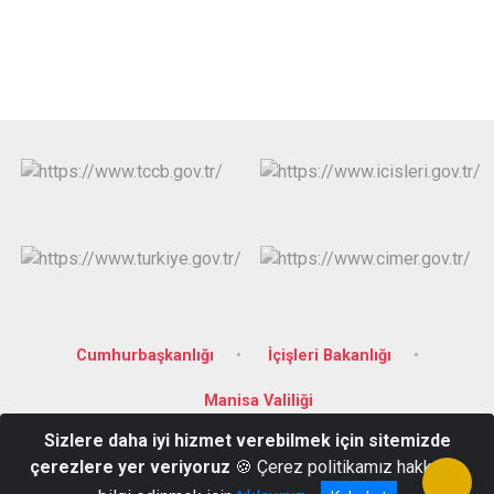
Cumhurbaşkanlığı
İçişleri Bakanlığı
Manisa Valiliği
Sizlere daha iyi hizmet verebilmek için sitemizde
Salihli Kaymakamlığı: Şehitler Mahallesi Ferah Caddesi Hükümet
çerezlere yer veriyoruz
🍪 Çerez politikamız hakkında
Konağı No:30/2 Salihli/MANİSA