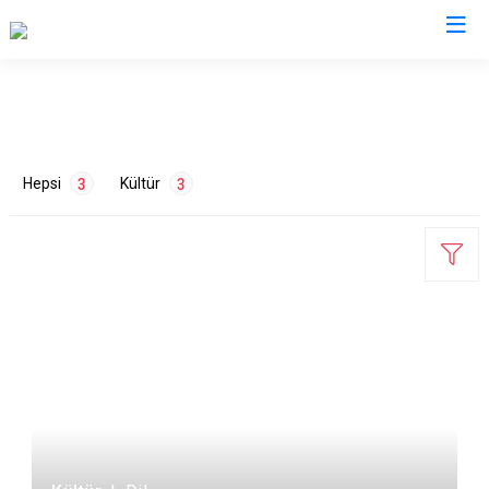
Manisa
Ahmetli
Salihli
Hepsi
Kültür
3
3
Akhisar
Sarıgöl
Alaşehir
Saruhanlı
Demirci
Selendi
Gölmarmara
Soma
ETİKETLER
Gördes
Turgutlu
Kırkağaç
Şehzadeler
Dil
1
Tarih
2
Köprübaşı
Yunusemre
Kula