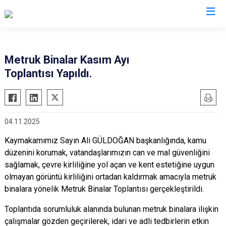
Manisa
Metruk Binalar Kasım Ayı
Toplantısı Yapıldı.
Ahmetli
Salihli
Akhisar
Sarıgöl
Alaşehir
Saruhanlı
04.11.2025
Demirci
Selendi
Kaymakamımız Sayın Ali GÜLDOĞAN başkanlığında, kamu
Gölmarmara
Soma
düzenini korumak, vatandaşlarımızın can ve mal güvenliğini
Gördes
Turgutlu
sağlamak, çevre kirliliğine yol açan ve kent estetiğine uygun
Kırkağaç
Şehzadeler
olmayan görüntü kirliliğini ortadan kaldırmak amacıyla metruk
Köprübaşı
binalara yönelik Metruk Binalar Toplantısı gerçekleştirildi.
Yunusemre
Kula
Toplantıda sorumluluk alanında bulunan metruk binalara ilişkin
çalışmalar gözden geçirilerek, idari ve adli tedbirlerin etkin