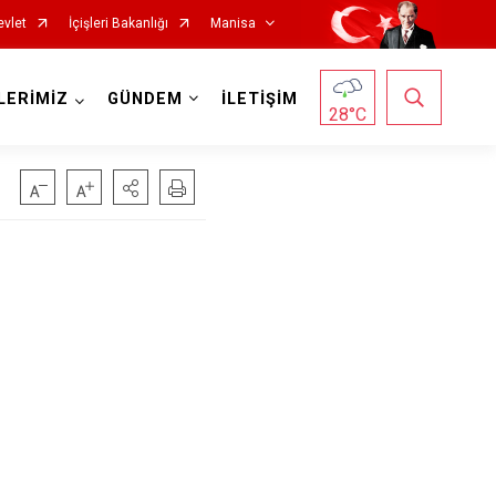
evlet
İçişleri Bakanlığı
Manisa
LERİMİZ
GÜNDEM
İLETİŞİM
28
°C
Salihli
Sarıgöl
Saruhanlı
Selendi
Soma