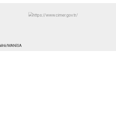
Turgutlu
Şehzadeler
Yunusemre
alihli/MANİSA