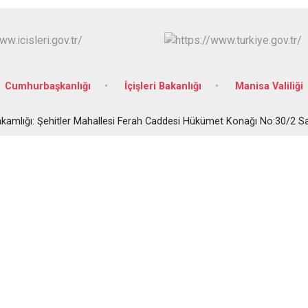
Gördes
Kırkağaç
Köprübaşı
Kula
Cumhurbaşkanlığı
İçişleri Bakanlığı
Manisa Valiliği
akamlığı: Şehitler Mahallesi Ferah Caddesi Hükümet Konağı No:30/2 S