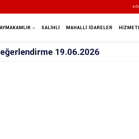
e-D
AYMAKAMLIK
SALİHLİ
MAHALLİ İDARELER
HİZMET
Manisa
Değerlendirme 19.06.2026
Ahmetli
Akhisar
Alaşehir
Demirci
Gölmarmara