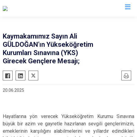
Manisa
Kaymakamımız Sayın Ali
GÜLDOĞAN’ın Yükseköğretim
Ahmetli
Salihli
Kurumları Sınavına (YKS)
Akhisar
Sarıgöl
Girecek Gençlere Mesajı;
Alaşehir
Saruhanlı
Demirci
Selendi
Gölmarmara
Soma
20.06.2025
Gördes
Turgutlu
Kırkağaç
Şehzadeler
Köprübaşı
Yunusemre
Hayatlarına yön verecek Yükseköğretim Kurumu Sınavına
büyük bir azim ve gayretle hazırlanan sevgili gençlerimizin,
Kula
emeklerinin karşılığını alabilmelerini ve yıllardır edindikleri