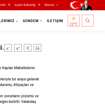
evlet
İçişleri Bakanlığı
Manisa
LERİMİZ
GÜNDEM
İLETİŞİM
22
°C
i.
Salihli
 Kaplan Mahallelerini
Sarıgöl
eriyle bir araya gelerek
Saruhanlı
durumu, ihtiyaçları ve
Selendi
len sorunların çözümü ve
Soma
eğini belirtti. Vatandaş