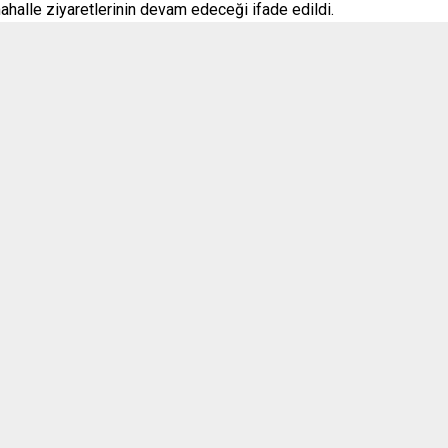
Gördes
ahalle ziyaretlerinin devam edeceği ifade edildi.
Kırkağaç
Köprübaşı
Kula