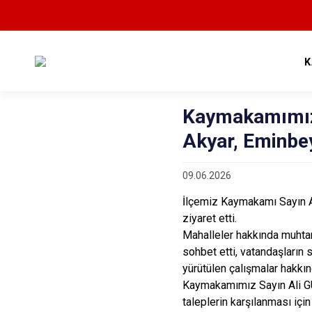
K
Kaymakamımız 
Akyar, Eminbey
09.06.2026
İlçemiz Kaymakamı Sayın A
ziyaret etti.
Mahalleler hakkında muhta
sohbet etti, vatandaşların 
yürütülen çalışmalar hakkı
Kaymakamımız Sayın Ali GÜL
taleplerin karşılanması için