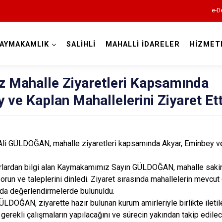
e-D
AYMAKAMLIK
SALİHLİ
MAHALLİ İDARELER
HİZMET
Manisa
Mahalle Ziyaretleri Kapsamında
 ve Kaplan Mahallelerini Ziyaret Ett
Ahmetli
li GÜLDOĞAN, mahalle ziyaretleri kapsamında Akyar, Eminbey ve
Akhisar
rlardan bilgi alan Kaymakamımız Sayın GÜLDOĞAN, mahalle sakinl
Alaşehir
sorun ve taleplerini dinledi. Ziyaret sırasında mahallelerin mevcut 
Demirci
nda değerlendirmelerde bulunuldu.
DOĞAN, ziyarette hazır bulunan kurum amirleriyle birlikte ileti
Gölmarmara
 gerekli çalışmaların yapılacağını ve sürecin yakından takip edilec