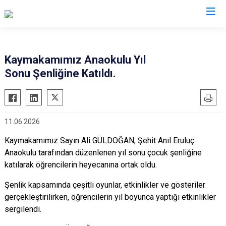
Manisa
Kaymakamımız Anaokulu Yıl
Sonu Şenliğine Katıldı.
Ahmetli
Salihli
Akhisar
Sarıgöl
Alaşehir
Saruhanlı
11.06.2026
Demirci
Selendi
Kaymakamımız Sayın Ali GÜLDOĞAN, Şehit Anıl Eruluç
Gölmarmara
Soma
Anaokulu tarafından düzenlenen yıl sonu çocuk şenliğine
Gördes
Turgutlu
katılarak öğrencilerin heyecanına ortak oldu.
Kırkağaç
Şehzadeler
Şenlik kapsamında çeşitli oyunlar, etkinlikler ve gösteriler
Köprübaşı
Yunusemre
gerçekleştirilirken, öğrencilerin yıl boyunca yaptığı etkinlikler
Kula
sergilendi.