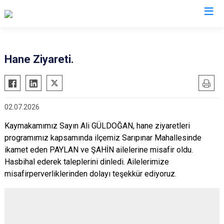
Manisa
Hane Ziyareti.
Ahmetli
Salihli
Akhisar
Sarıgöl
02.07.2026
Alaşehir
Saruhanlı
Demirci
Selendi
Kaymakamımız Sayın Ali GÜLDOĞAN, hane ziyaretleri
programımız kapsamında ilçemiz Sarıpınar Mahallesinde
Gölmarmara
Soma
ikamet eden PAYLAN ve ŞAHİN ailelerine misafir oldu.
Gördes
Turgutlu
Hasbihal ederek taleplerini dinledi. Ailelerimize
Kırkağaç
Şehzadeler
misafirperverliklerinden dolayı teşekkür ediyoruz.
Köprübaşı
Yunusemre
Kula